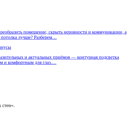
реобразить помещение, скрыть неровности и коммуникации, а
о потолка лучше? Разберем…
инусы
ыразительных и актуальных приёмов — контурная подсветка
им и комфортным для глаз.…
 стен».