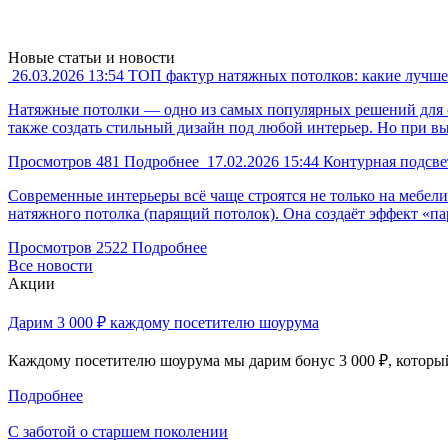
Новые статьи и новости
26.03.2026
13:54
ТОП фактур натяжных потолков: какие лучше
Натяжные потолки — одно из самых популярных решений для о
также создать стильный дизайн под любой интерьер. Но при в
Просмотров
481
Подробнее
17.02.2026
15:44
Контурная подсве
Современные интерьеры всё чаще строятся не только на мебел
натяжного потолка (парящий потолок). Она создаёт эффект «п
Просмотров
2522
Подробнее
Все новости
Акции
Дарим 3 000 ₽ каждому посетителю шоурума
Каждому посетителю шоурума мы дарим бонус 3 000 ₽, который
Подробнее
С заботой о старшем поколении