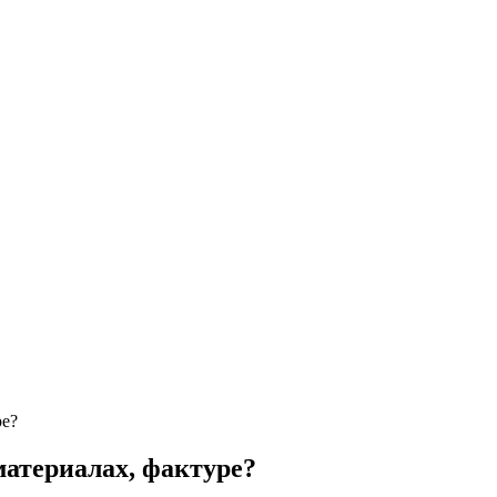
ре?
материалах, фактуре?