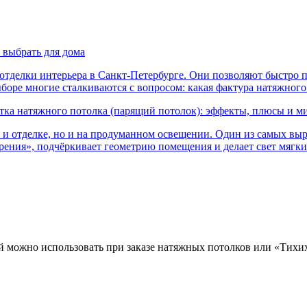
 выбрать для дома
тделки интерьера в Санкт-Петербурге. Они позволяют быстро п
ыборе многие сталкиваются с вопросом: какая фактура натяжног
тка натяжного потолка (парящий потолок): эффекты, плюсы и м
и и отделке, но и на продуманном освещении. Один из самых в
арения», подчёркивает геометрию помещения и делает свет мягк
 можно использовать при заказе натяжных потолков или «Тихих