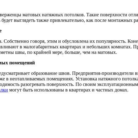
иверженцы матовых натяжных потолков. Такие поверхности отли
ь будет выглядеть также привлекательно, как после монтажных р
е
а. Собственно говоря, этим и обусловлена их популярность. Кон
авливают в малогабаритных квартирах и небольших комнатах. П
аметны швы, по крайней мере, больше, чем на матовых.
емых помещений
редусматривает образование швов. Предприятия-производители в
е в неотапливаемых помещениях. Установка натяжного потолка 
бходимость разогревать поверхность. По своим эксплуатационны
олки
могут быть использованы в квартирах и частных домах.