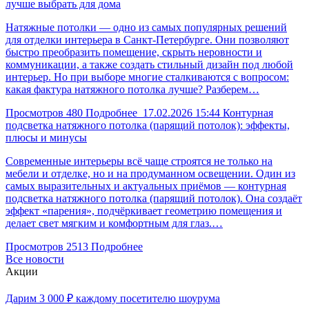
лучше выбрать для дома
Натяжные потолки — одно из самых популярных решений
для отделки интерьера в Санкт-Петербурге. Они позволяют
быстро преобразить помещение, скрыть неровности и
коммуникации, а также создать стильный дизайн под любой
интерьер. Но при выборе многие сталкиваются с вопросом:
какая фактура натяжного потолка лучше? Разберем…
Просмотров
480
Подробнее
17.02.2026
15:44
Контурная
подсветка натяжного потолка (парящий потолок): эффекты,
плюсы и минусы
Современные интерьеры всё чаще строятся не только на
мебели и отделке, но и на продуманном освещении. Один из
самых выразительных и актуальных приёмов — контурная
подсветка натяжного потолка (парящий потолок). Она создаёт
эффект «парения», подчёркивает геометрию помещения и
делает свет мягким и комфортным для глаз.…
Просмотров
2513
Подробнее
Все новости
Акции
Дарим 3 000 ₽ каждому посетителю шоурума