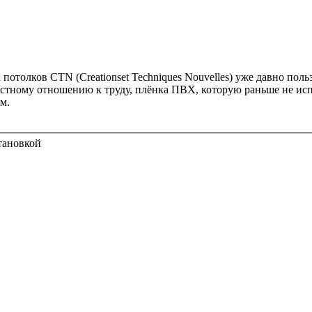
отолков CTN (Creationset Techniques Nouvelles) уже давно пол
естному отношению к труду, плёнка ПВХ, которую раньше не исп
м.
толка с установкой