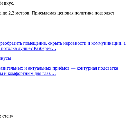
й вкус.
 до 2,2 метров. Приемлемая ценовая политика позволяет
реобразить помещение, скрыть неровности и коммуникации, а
о потолка лучше? Разберем…
инусы
ыразительных и актуальных приёмов — контурная подсветка
им и комфортным для глаз.…
 стен».