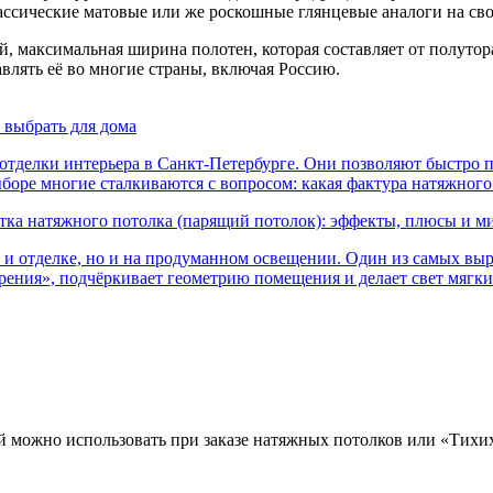
ссические матовые или же роскошные глянцевые аналоги на сво
 максимальная ширина полотен, которая составляет от полутора
авлять её во многие страны, включая Россию.
 выбрать для дома
тделки интерьера в Санкт-Петербурге. Они позволяют быстро п
ыборе многие сталкиваются с вопросом: какая фактура натяжног
тка натяжного потолка (парящий потолок): эффекты, плюсы и м
и и отделке, но и на продуманном освещении. Один из самых в
арения», подчёркивает геометрию помещения и делает свет мягк
 можно использовать при заказе натяжных потолков или «Тихих