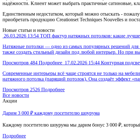
надёжности. Клиент может выбрать практичные сатиновые, кла
Единственным недостатком, который можно отыскать - пожалуй,
приобретать продукцию Creationset Techniques Nouvelles и пост
Новые статьи и новости
26.03.2026
13:54
ТОП фактур натяжных потолков: какие лучше
Натяжные потолки — одно из самых популярных решений для о
также создать стильный дизайн под любой интерьер. Но при в
Просмотров
484
Подробнее
17.02.2026
15:44
Контурная подсве
Современные интерьеры всё чаще строятся не только на мебел
натяжного потолка (парящий потолок). Она создаёт эффект «п
Просмотров
2526
Подробнее
Все новости
Акции
Дарим 3 000 ₽ каждому посетителю шоурума
Каждому посетителю шоурума мы дарим бонус 3 000 ₽, который
Подробнее