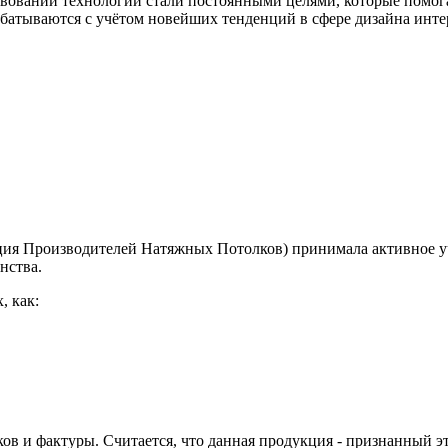
твовании технологий стали постоянными целями, которые помог
абатываются с учётом новейших тенденций в сфере дизайна инт
я Производителей Натяжных Потолков) принимала активное уча
анства.
, как:
в и фактуры. Считается, что данная продукция - признанный эт