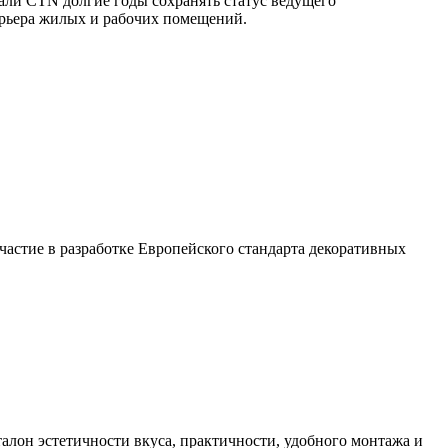
али CTN долгие годы сохранять статус ведущего
ерьера жилых и рабочих помещений.
стие в разработке Европейского стандарта декоративных
алон эстетичности вкуса, практичности, удобного монтажа и