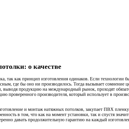
отолки: о качестве
лка, так как принцип изготовления одинаков. Если технологии 
асным, где бы оно ни производилось. Тогда вызывает сомнение ц
, выводя продукцию на международный рынок, проходят обязате
укцию проверенного производителя, который использует в произ
готовление и монтаж натяжных потолков, закупает ПВХ пленку 
ренность в том, что как на момент установки, так и спустя знач
веренно давать продолжительную гарантию на каждый изготовле