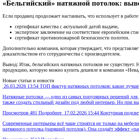
«Бельгийский» натяжной потолок: выво
Если продавец продолжает настаивать, что использует в рабо
сертификат качества с актуальной датой выдачи,
экспертное заключение на соответствие европейским ста
сертификат противопожарной безопасности полотен.
Дополнительно компания, которая утверждает, что представля
доказательством его сотрудничества с производителем.
Вывод: Итак, бельгийских натяжных потолков не существует. Н
продукцию, которую можно купить дешевле в компании «Нева
Новые статьи и новости
26.03.2026
13:54
ТОП фактур натяжных потолков: какие лучше
Натяжные потолки — одно из самых популярных решений для о
также создать стильный дизайн под любой интерьер. Но при в
Просмотров
481
Подробнее
17.02.2026
15:44
Контурная подсве
Современные интерьеры всё чаще строятся не только на мебел
натяжного потолка (парящий потолок). Она создаёт эффект «п