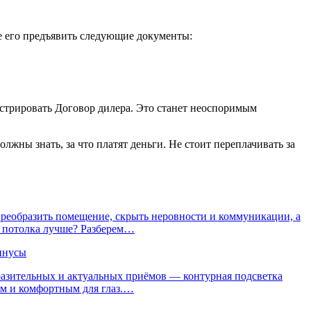
те его предъявить следующие документы:
нстрировать Договор дилера. Это станет неоспоримым
жны знать, за что платят деньги. Не стоит переплачивать за
реобразить помещение, скрыть неровности и коммуникации, а
о потолка лучше? Разберем…
инусы
ыразительных и актуальных приёмов — контурная подсветка
им и комфортным для глаз.…