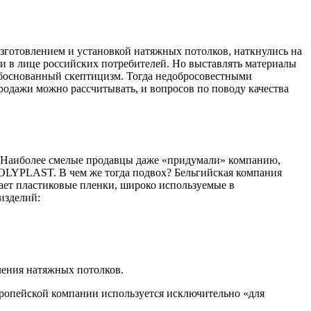
изготовлением и установкой натяжных потолков, наткнулись на
 в лице российских потребителей. Но выставлять материалы
обоснованный скептицизм. Тогда недобросовестными
одажи можно рассчитывать, и вопросов по поводу качества
о. Наиболее смелые продавцы даже «придумали» компанию,
OLYPLAST. В чем же тогда подвох? Бельгийская компания
ает пластиковые пленки, широко используемые в
изделий:
ления натяжных потолков.
вропейской компании используется исключительно «для