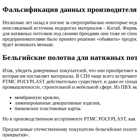
Фальсификация данных производителя
Несколько лет назад в погоне за сверхприбылью некоторые нед
неиссякаемый источник недорогих материалов – Китай. Фирмы
для натяжных потолков под своими брендами они тоже не спе
предпринимателями было принято решение «объявить» продукц
будет возникать меньше.
Бельгийские полотна для натяжных по
Итак, убедить доверчивых покупателей, что они приобретают
которая им поставляет материалы. В СПб чаще всего встреча
PTMC POLYPLAST действительно существует, и даже ее специа
промышленности, строительной и мебельной сфере. Из ПВХ ма
мембранную кровлю,
ламинированные декоративные изделия,
банковские пластиковые карты.
Но в производственном ассортименте PTMC POLYPLAST, как и
Предлагаемые отечественному покупателю бельгийские полотна
прикрытия».