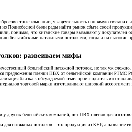
обросовестные компании, чья деятельность напрямую связана с 
 из Поднебесной были рады найти рынок сбыта своей продукции
шили, понимая, что китайские товары вызывают у покупателей 
ию бельгийскими натяжными потолками, тогда и на высокие пр
толков: развеиваем мифы
 качественный бельгийский натяжной потолок, не так уж сложн
ются предложения пленки ПВХ от бельгийской компании PTMC P
лизация близка к обсуждаемой теме: производитель изготавлив
териалов торговой марки изготавливают широкий ассортимент 
 у других бельгийских компаний, нет ПВХ пленок для изготов
 для натяжных потолков – это продукция из КНР, а название е