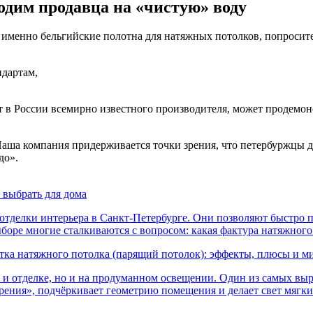
дим продавца на «чистую» воду
те именно бельгийские полотна для натяжных потолков, попроси
ндартам,
ет в России всемирно известного производителя, может продемо
аша компания придерживается точки зрения, что петербуржцы дол
до».
 выбрать для дома
тделки интерьера в Санкт-Петербурге. Они позволяют быстро п
ыборе многие сталкиваются с вопросом: какая фактура натяжног
тка натяжного потолка (парящий потолок): эффекты, плюсы и м
и и отделке, но и на продуманном освещении. Один из самых в
арения», подчёркивает геометрию помещения и делает свет мягк