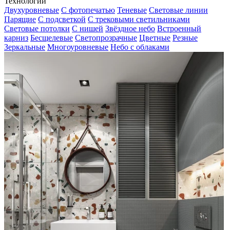
Технологии
Двухуровневые
С фотопечатью
Теневые
Световые линии
Парящие
С подсветкой
С трековыми светильниками
Световые потолки
С нишей
Звёздное небо
Встроенный
карниз
Бесщелевые
Светопрозрачные
Цветные
Резные
Зеркальные
Многоуровневые
Небо с облаками