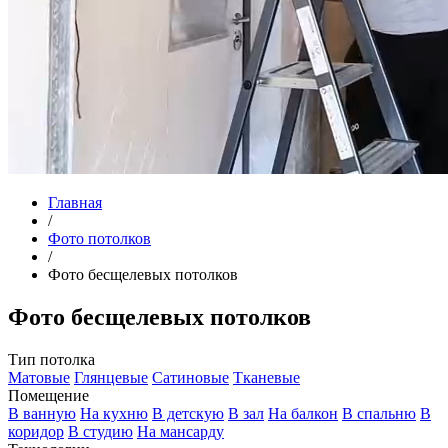
Главная
/
Фото потолков
/
Фото бесщелевых потолков
Фото бесщелевых потолков
Тип потолка
Матовые
Глянцевые
Сатиновые
Тканевые
Помещение
В ванную
На кухню
В детскую
В зал
На балкон
В спальню
В
коридор
В студию
На мансарду