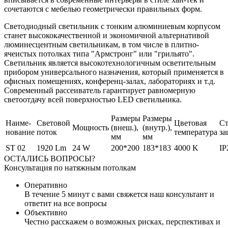
сочетаются с мебелью геометрически правильных форм.
Светодиодный светильник с тонким алюминиевым корпусом
станет высококачественной и экономичной альтернативой
люминесцентным светильникам, в том числе в плитно-
ячеистых потолках типа "Армстронг" или "грильято".
Светильник является высокотехнологичным осветительным
прибором универсального назначения, который применяется в
офисных помещениях, конференц-залах, лабораториях и т.д.
Современный рассеиватель гарантирует равномерную
светоотдачу всей поверхностью LED светильника.
Размеры
Размеры
Наиме-
Световой
Цветовая
Ст
Мощность
(внеш.),
(внутр.),
нование
поток
температура
з
мм
мм
ST 02
1920 Lm
24 W
200*200
183*183
4000 K
IP
ОСТАЛИСЬ ВОПРОСЫ?
Консультация по натяжным потолкам
Оперативно
В течение 5 минут с вами свяжется наш консультант и
ответит на все вопросы
Объективно
Честно расскажем о возможных рисках, перспективах и