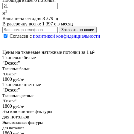
Площадь вашего потолка:
2
м
Ваша цена сегодня
8 379
щ
В рассрочку
всего:
1 397
е
в месяц
Заказать по акции
Согласен с
политикой конфиденциальности
Цены на тканевые натяжные потолки
за 1 м²
Тканевые белые
"Descor"
Тканевые белые
"Descor"
1800
руб/м²
Тканевые цветные
"Descor"
Тканевые цветные
"Descor"
1800
руб/м²
Эксклюзивные фактуры
для потолков
Эксклюзивные фактуры
для потолков
1860
руб/м²